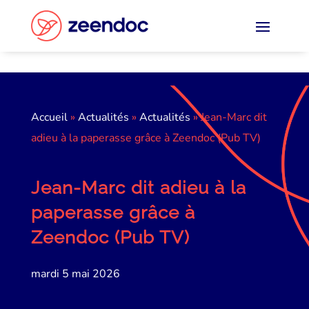
Panneau de gestion des cookies
Accueil
»
Actualités
»
Actualités
»
Jean-Marc dit
adieu à la paperasse grâce à Zeendoc (Pub TV)
Jean-Marc dit adieu à la
paperasse grâce à
Zeendoc (Pub TV)
mardi 5 mai 2026