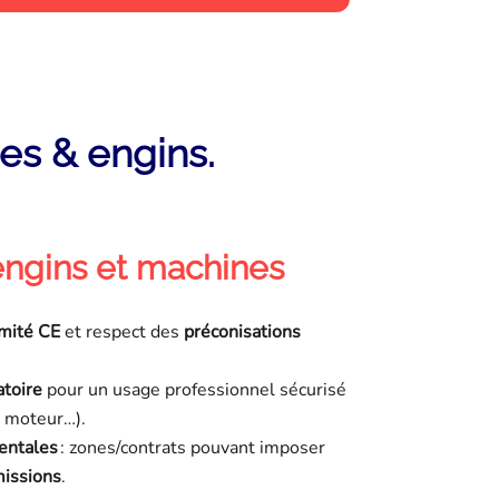
les & engins.
engins et machines
mité CE
et respect des
préconisations
atoire
pour un usage professionnel sécurisé
, moteur…).
entales
: zones/contrats pouvant imposer
missions
.