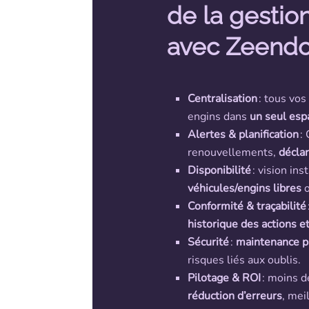
de la gestion
avec Zeendo
Centralisation
: tous vo
engins dans
un seul esp
Alertes & planification
: 
renouvellements,
décla
Disponibilité
: vision in
véhicules/engins libres
o
Conformité & traçabilité
historique des actions e
Sécurité
:
maintenance p
risques liés aux oublis.
Pilotage & ROI
: moins d
réduction d’erreurs
, mei