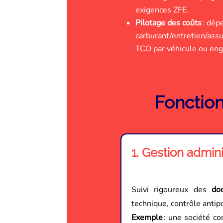
exigences ZFE.
Pilotage des coûts
: dép
carburant/entretien/assu
TCO par véhicule ou eng
Fonction
1. Gestion admin
Suivi rigoureux des
do
technique, contrôle antipo
Exemple
: une société c