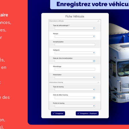
aire
ances,
ces,
r
és,
, en
:
e des
on,
),