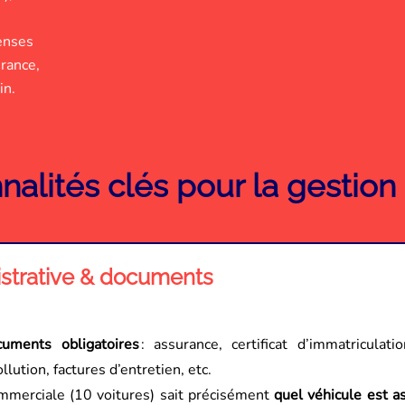
enses
rance,
in.
nalités clés pour la gestion 
istrative & documents
cuments obligatoires
: assurance, certificat d’immatriculati
llution, factures d’entretien, etc.
ommerciale (10 voitures) sait précisément
quel véhicule est a