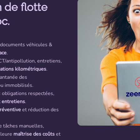
 de flotte
c.
s documents véhicules &
ace
.
CT/antipollution, entretiens,
rations kilométriques
.
stantanée des
u immobilisés.
: obligations respectées,
t entretiens
.
réventive
et réduction des
e tâches manuelles,
lleure
maîtrise des coûts
et