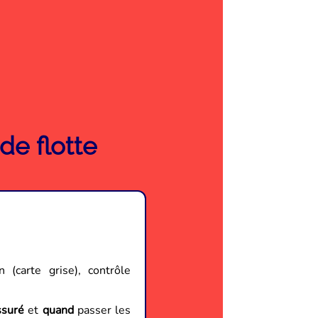
de flotte
on (carte grise), contrôle
ssuré
et
quand
passer les