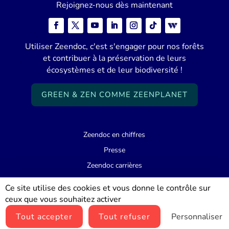
Rejoignez-nous dès maintenant
Utiliser Zeendoc, c'est s'engager pour nos forêts
et contribuer à la préservation de leurs
écosystèmes et de leur biodiversité !
GREEN & ZEN COMME ZEENPLANET
Zeendoc en chiffres
Presse
Zeendoc carrières
Support
Ce site utilise des cookies et vous donne le contrôle sur
ceux que vous souhaitez activer
© Zeendoc 2026 |
Mentions légales
|
Politique de confidentialité
|
Tout accepter
Tout refuser
Personnaliser
Traceurs et cookies