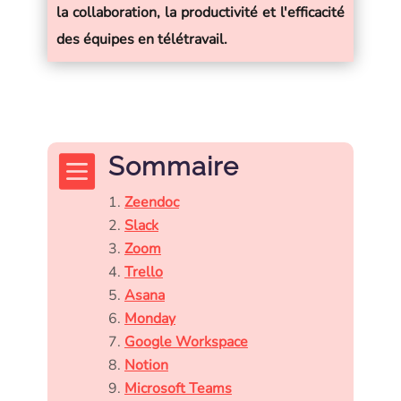
la collaboration, la productivité et l'efficacité
des équipes en télétravail.

Sommaire
Zeendoc
Slack
Zoom
Trello
Asana
Monday
Google Workspace
Notion
Microsoft Teams