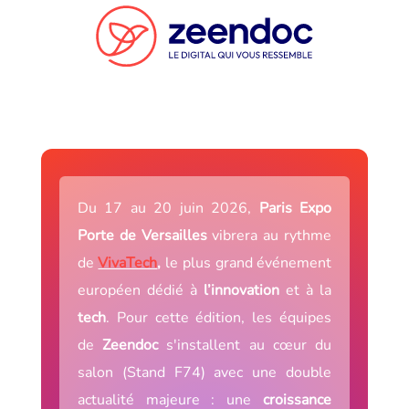
Du 17 au 20 juin 2026,
Paris Expo
Porte de Versailles
vibrera au rythme
de
VivaTech
,
le plus grand événement
européen dédié à
l’innovation
et à la
tech
. Pour cette édition, les équipes
de
Zeendoc
s'installent au cœur du
salon (Stand F74) avec une double
actualité majeure : une
croissance