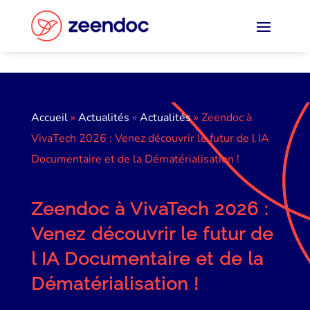
Panneau de gestion des cookies
Accueil
»
Actualités
»
Actualités
»
Zeendoc à
VivaTech 2026 : Venez découvrir le futur de l IA
Documentaire et de la Dématérialisation !
Zeendoc à VivaTech 2026 :
Venez découvrir le futur de
l IA Documentaire et de la
Dématérialisation !