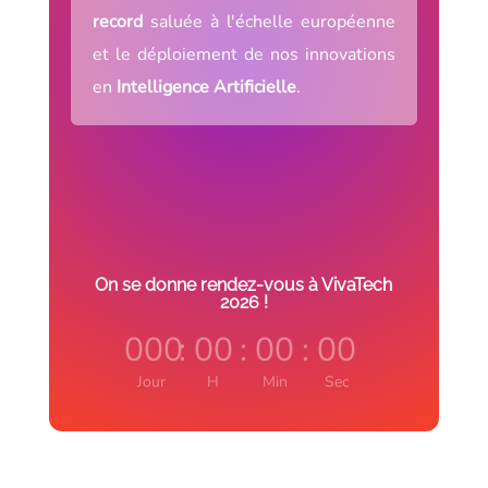
record
saluée à l'échelle européenne
et le déploiement de nos innovations
en
Intelligence Artificielle
.
On se donne rendez-vous à VivaTech
2026 !
000
:
00
:
00
:
00
Jour
H
Min
Sec