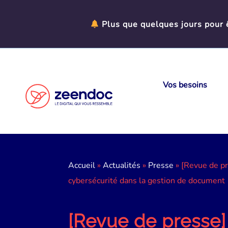
Panneau de gestion des cookies
Plus que quelques jours pour ê
Vos besoins
Accueil
»
Actualités
»
Presse
»
[Revue de pr
cybersécurité dans la gestion de document
[Revue de presse]