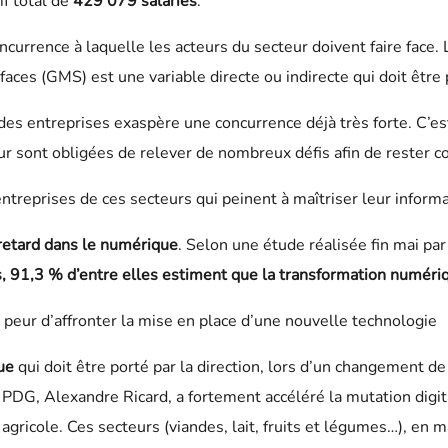
if total de
429 079 salariés
.
ncurrence à laquelle les acteurs du secteur doivent faire face.
ces (GMS) est une variable directe ou indirecte qui doit être 
s entreprises exaspère une concurrence déjà très forte. C’es
ur sont obligées de relever de nombreux défis afin de rester c
s entreprises de ces secteurs qui peinent à maîtriser leur infor
retard dans le numérique
. Selon une étude réalisée fin mai par
, 91,3 % d’entre elles estiment que la transformation numéri
a peur d’affronter la mise en place d’une nouvelle technologie
ue
qui doit être porté par la direction, lors d’un changement d
 PDG, Alexandre Ricard, a fortement accéléré la mutation digit
gricole. Ces secteurs (viandes, lait, fruits et légumes…), en m