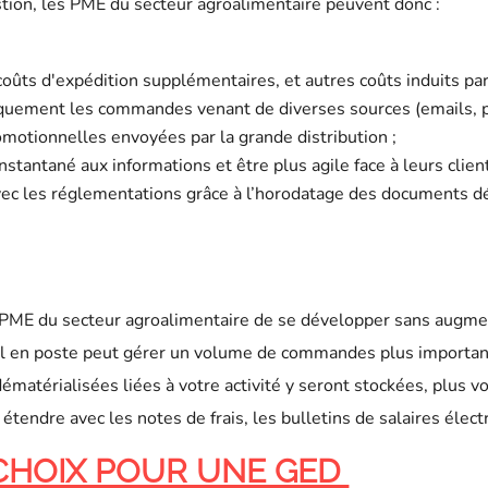
tion, les PME du secteur agroalimentaire peuvent donc :
oûts d'expédition supplémentaires, et autres coûts induits par 
iquement les commandes venant de diverses sources (emails, p
omotionnelles envoyées par la grande distribution ;
stantané aux informations et être plus agile face à leurs client
vec les réglementations grâce à l’horodatage des documents dé
ME du secteur agroalimentaire de se développer sans augmente
nel en poste peut gérer un volume de commandes plus important
 dématérialisées liées à votre activité y seront stockées, plus
 étendre avec les notes de frais, les bulletins de salaires élec
 CHOIX POUR UNE GED