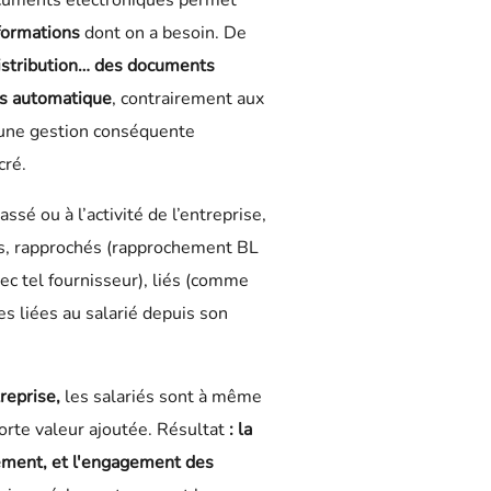
cuments électroniques permet
nformations
dont on a besoin. De
 distribution… des documents
ps automatique
, contrairement aux
 une gestion conséquente
cré.
ssé ou à l’activité de l’entreprise,
s, rapprochés (rapprochement BL
ec tel fournisseur), liés (comme
s liées au salarié depuis son
treprise,
les salariés sont à même
forte valeur ajoutée. Résultat
: la
vement, et l'engagement des