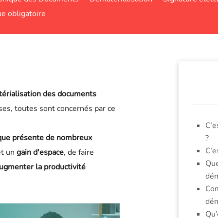
ue obligatoire
érialisation des documents
ses, toutes sont concernés par ce
C’e
ique présente de nombreux
?
C’e
et un
gain d'espace
, de faire
Que
ugmenter la productivité
dém
Com
dém
Qu’