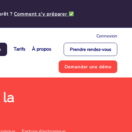
prêt ?
Comment s'y préparer
Connexion
Tarifs
À propos
e
Prendre rendez-vous
Demander une démo
 la
ronique
Facture électronique