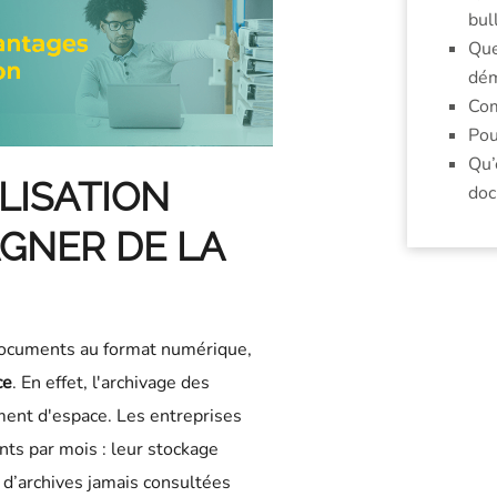
bul
Que
dém
Com
Pou
Qu’
LISATION
doc
GNER DE LA
documents au format numérique,
ce
. En effet, l'archivage des
nt d'espace. Les entreprises
ts par mois : leur stockage
 d’archives jamais consultées