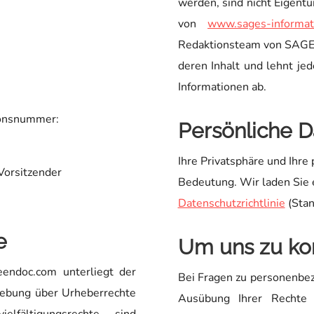
werden, sind nicht Eige
von
www.sages-informat
Redaktionsteam von SAGE
deren Inhalt und lehnt jed
Informationen ab.
ionsnummer:
Persönliche D
Ihre Privatsphäre und Ihre
 Vorsitzender
Bedeutung. Wir laden Sie e
Datenschutzrichtlinie
(Stan
e
Um uns zu ko
endoc.com unterliegt der
Bei Fragen zu personenbe
gebung über Urheberrechte
Ausübung Ihrer Rechte