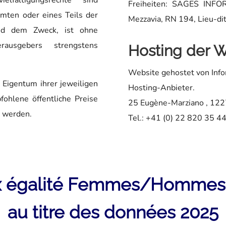
lfältigungsrechte sind
Freiheiten: SAGES INFO
amten oder eines Teils der
Mezzavia, RN 194, Lieu-di
nd dem Zweck, ist ohne
ausgebers strengstens
Hosting der W
Website gehostet von Info
Eigentum ihrer jeweiligen
Hosting-Anbieter.
fohlene öffentliche Preise
25 Eugène-Marziano
, 122
 werden.
Tel.: +41 (0) 22 820 35 4
x égalité Femmes/Hommes
au titre des données 2025