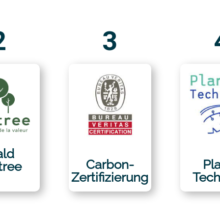
2
3
ld
Carbon-
Pl
tree
Zertifizierung
Tech