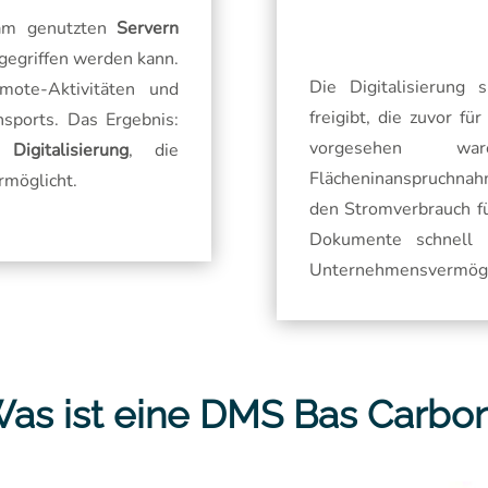
am genutzten
Servern
ugegriffen werden kann.
Die Digitalisierung 
mote-Aktivitäten und
freigibt, die zuvor f
sports. Das Ergebnis:
vorgesehen w
Digitalisierung
, die
Flächeninanspruchna
ermöglicht.
den Stromverbrauch fü
Dokumente schnell
Unternehmensvermögen
as ist eine DMS Bas Carbo