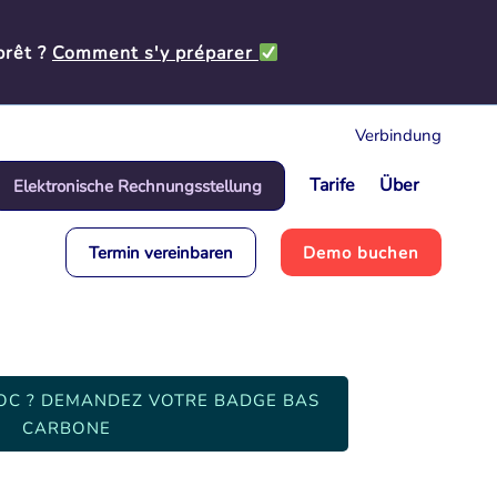
prêt ?
Comment s'y préparer
Verbindung
Tarife
Über
Elektronische Rechnungsstellung
Termin vereinbaren
Demo buchen
OC ? DEMANDEZ VOTRE BADGE BAS
CARBONE