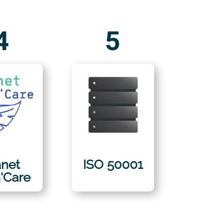
4
5
anet
ISO 50001
'Care