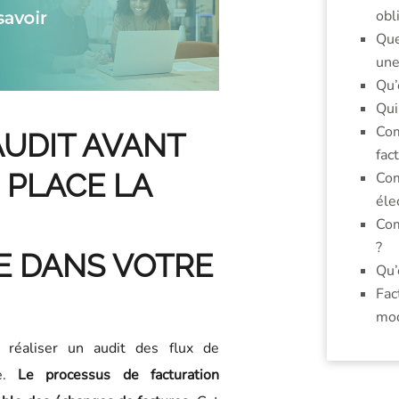
obl
Que
une
Qu’
Qui
Com
AUDIT AVANT
fac
 PLACE LA
Com
éle
Com
?
E DANS VOTRE
Qu’
Fac
mod
d réaliser un audit des flux de
se.
Le processus de facturation