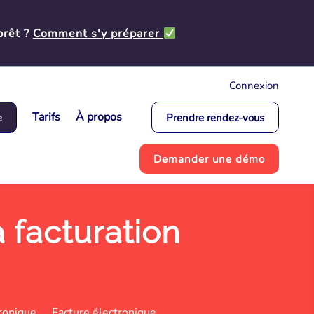
prêt ?
Comment s'y préparer
Connexion
Tarifs
À propos
e
Prendre rendez-vous
Demander une démo
 facturation
ronique
Facture électronique