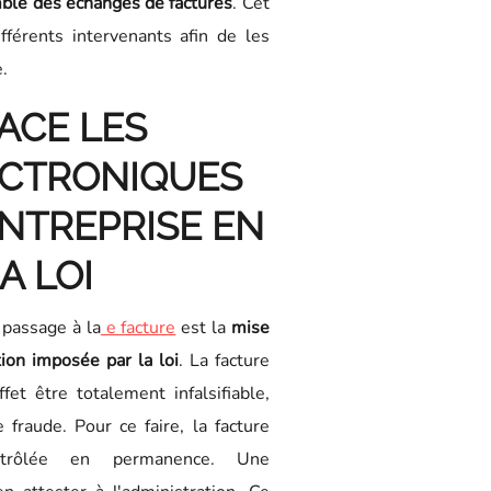
mble des échanges de factures
. Cet
ifférents intervenants afin de les
.
ACE LES
ECTRONIQUES
NTREPRISE EN
A LOI
 passage à la
e facture
est la
mise
ion imposée par la loi
. La facture
fet être totalement infalsifiable,
fraude. Pour ce faire, la facture
ontrôlée en permanence. Une