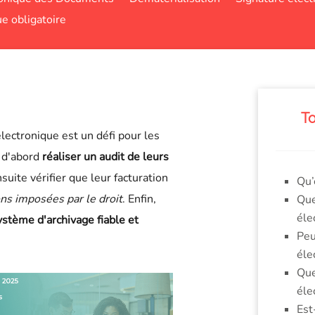
ue obligatoire
To
électronique est un défi pour les
t d'abord
réaliser un audit de leurs
nsuite vérifier que leur facturation
Qu’
ons imposées par le droit
. Enfin,
Que
éle
ystème d'archivage fiable et
Peu
éle
Que
éle
Est