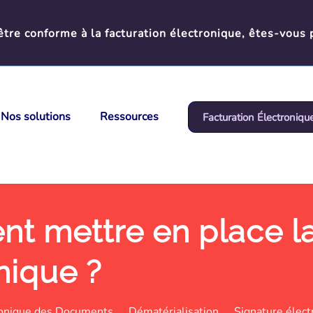
tre conforme à la facturation électronique, êtes-vous 
Nos solutions
Ressources
Facturation Électroniqu
 mettre en place la
nique ?
ronique des Documents
Dématérialisation
Signature élect